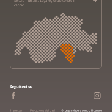
Selezioni un'altra Lega regionale contro il
cancro
Krebsliga Aargau
Krebsliga beider Basel
Seguiteci su
Krebsliga Bern
Krebsliga Freiburg
Ligue genevoise contre le cancer
Krebsliga Graubünden
Impressum
Protezione dei dati
© Lega svizzera contro il cancro