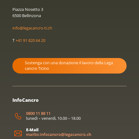
Piazza Nosetto 3
6500 Bellinzona
info@legacancro-ti.ch
T
+41 91 820 64 20
Sostenga con una donazione il lavoro della Lega
cancro Ticino
InfoCancro
0800 11 88 11
lunedì – venerdì, 10.00 – 18.00
E-Mail
mailto:infocancro@legacancro.ch