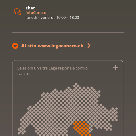
Chat
InfoCancro
lunedì – venerdì, 10.00 – 18.00
Al sito www.legacancro.ch
Selezioni un'altra Lega regionale contro il
cancro