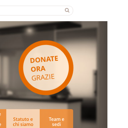
DONATE
ORA
GRAZIE
e
Statuto e
Team e
e
chi siamo
sedi