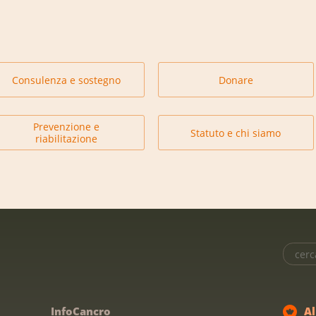
Consulenza e sostegno
Donare
Prevenzione e
Statuto e chi siamo
riabilitazione
InfoCancro
A