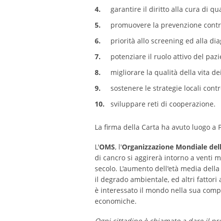
garantire il diritto alla cura di qu
promuovere la prevenzione contro
priorità allo screening ed alla di
potenziare il ruolo attivo del pazi
migliorare la qualità della vita de
sostenere le strategie locali contr
sviluppare reti di cooperazione.
La firma della Carta ha avuto luogo a P
L'
OMS
, l'
Organizzazione Mondiale dell
di cancro si aggirerà intorno a venti mi
secolo. L'aumento dell'età media della v
il degrado ambientale, ed altri fattori
è interessato il mondo nella sua compl
economiche.
Ogni cittadino è chiamato a dare il pr