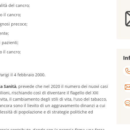
alità del cancro;
 il cancro;
agnosi precoce;
ente;
i pazienti;
o il cancro;
In
arigi il 4 febbraio 2000.
a Sanità
, prevede che nel 2020 il numero dei nuovi casi
lioni, rischiando così di diventare il flagello del XXI
ita, il cambiamento degli stili di vita, l'uso del tabacco,
 ancora sono il lievito di un aggravamento dinanzi a cui
essità di popolazione e di strategie politiche ed
oprio contributo, dando con la propria firma una forza