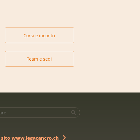
Corsi e incontri
Team e sedi
l sito www.legacancro.ch