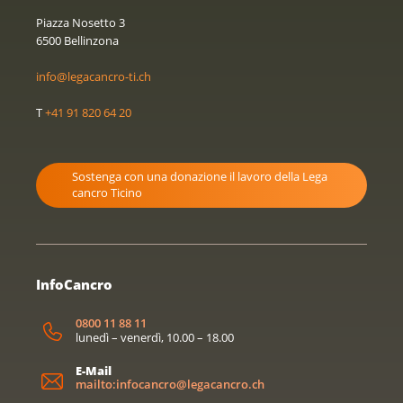
Piazza Nosetto 3
6500 Bellinzona
info@legacancro-ti.ch
T
+41 91 820 64 20
Sostenga con una donazione il lavoro della Lega
cancro Ticino
InfoCancro
0800 11 88 11
lunedì – venerdì, 10.00 – 18.00
E-Mail
mailto:infocancro@legacancro.ch