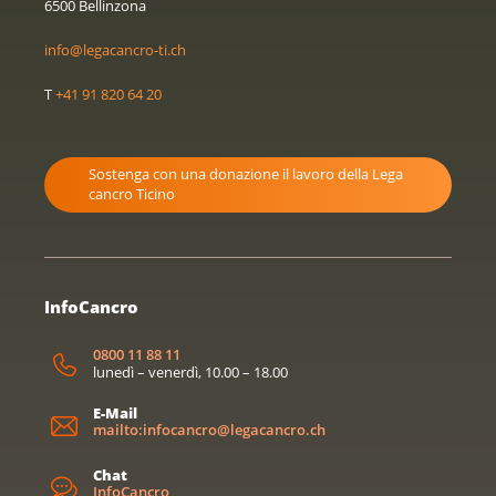
6500 Bellinzona
info@legacancro-ti.ch
T
+41 91 820 64 20
Sostenga con una donazione il lavoro della Lega
cancro Ticino
InfoCancro
0800 11 88 11
lunedì – venerdì, 10.00 – 18.00
E-Mail
mailto:infocancro@legacancro.ch
Chat
InfoCancro