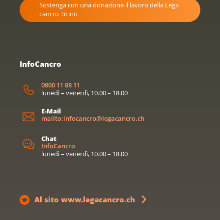
Sostenga con una donazione il lavoro della Lega
cancro Ticino
InfoCancro
0800 11 88 11
lunedì – venerdì, 10.00 – 18.00
E-Mail
mailto:infocancro@legacancro.ch
Chat
InfoCancro
lunedì – venerdì, 10.00 – 18.00
Al sito www.legacancro.ch