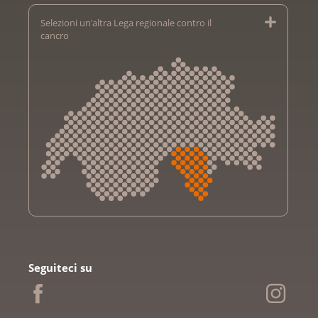
Selezioni un'altra Lega regionale contro il
cancro
Krebsliga Aargau
Krebsliga beider Basel
Seguiteci su
Krebsliga Bern
Krebsliga Freiburg
Ligue genevoise contre le cancer