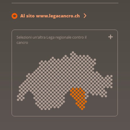
Al sito www.legacancro.ch
Selezioni un'altra Lega regionale contro il
cancro
Krebsliga Aargau
Krebsliga beider Basel