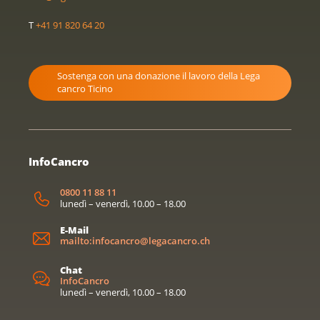
T
+41 91 820 64 20
Sostenga con una donazione il lavoro della Lega
cancro Ticino
InfoCancro
0800 11 88 11
lunedì – venerdì, 10.00 – 18.00
E-Mail
mailto:infocancro@legacancro.ch
Chat
InfoCancro
lunedì – venerdì, 10.00 – 18.00