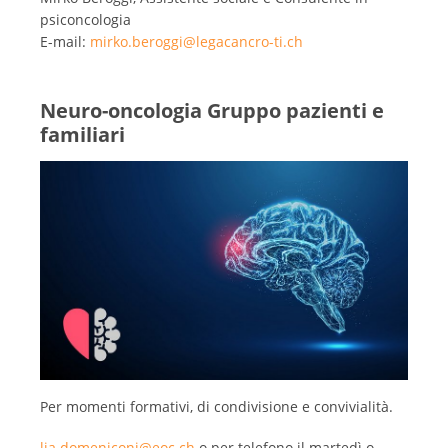
psiconcologia
E-mail:
mirko.beroggi@legacancro-ti.ch
Neuro-oncologia Gruppo pazienti e
familiari
Per momenti formativi, di condivisione e convivialità.
lia.domeniconi@eoc.ch
o per telefono il martedì o