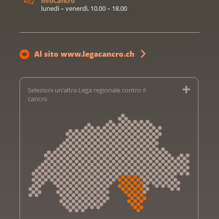
InfoCancro
lunedì – venerdì, 10.00 – 18.00
Al sito www.legacancro.ch
Selezioni un'altra Lega regionale contro il
cancro