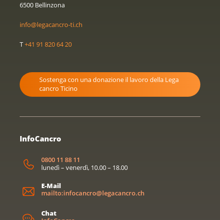
6500 Bellinzona
info@legacancro-ti.ch
T
+41 91 820 64 20
Sostenga con una donazione il lavoro della Lega
cancro Ticino
InfoCancro
0800 11 88 11
lunedì – venerdì, 10.00 – 18.00
E-Mail
mailto:infocancro@legacancro.ch
Chat