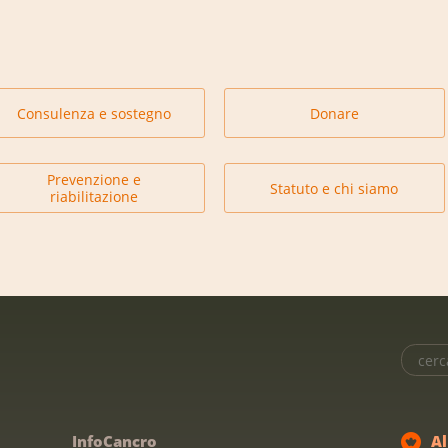
Consulenza e sostegno
Donare
Prevenzione e
Statuto e chi siamo
riabilitazione
InfoCancro
A