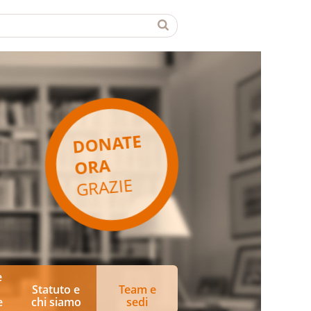
DONATE
ORA
GRAZIE
e
Statuto e
Team e
e
chi siamo
sedi