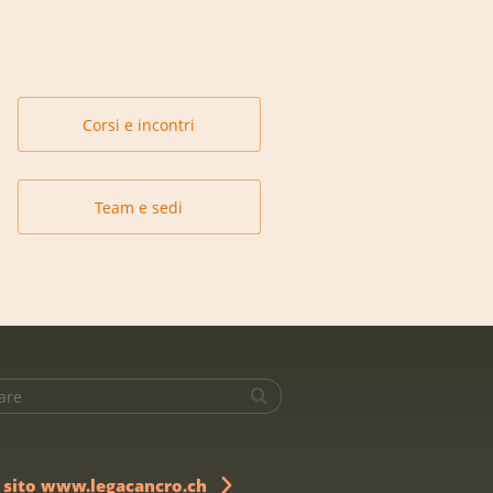
Corsi e incontri
Team e sedi
l sito www.legacancro.ch