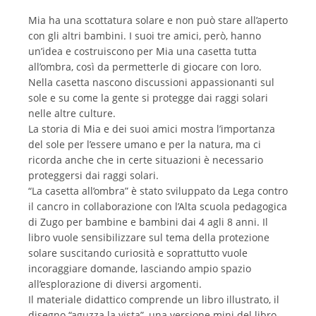
Mia ha una scottatura solare e non può stare all’aperto
con gli altri bambini. I suoi tre amici, però, hanno
un’idea e costruiscono per Mia una casetta tutta
all’ombra, così da permetterle di giocare con loro.
Nella casetta nascono discussioni appassionanti sul
sole e su come la gente si protegge dai raggi solari
nelle altre culture.
La storia di Mia e dei suoi amici mostra l’importanza
del sole per l’essere umano e per la natura, ma ci
ricorda anche che in certe situazioni è necessario
proteggersi dai raggi solari.
“La casetta all’ombra” è stato sviluppato da Lega contro
il cancro in collaborazione con l’Alta scuola pedagogica
di Zugo per bambine e bambini dai 4 agli 8 anni. Il
libro vuole sensibilizzare sul tema della protezione
solare suscitando curiosità e soprattutto vuole
incoraggiare domande, lasciando ampio spazio
all’esplorazione di diversi argomenti.
Il materiale didattico comprende un libro illustrato, il
disegno “aguzza la vista”, una versione mini del libro,