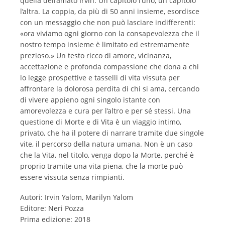
quella dell’amato Irvin. Un capitolo l’uno, un capitolo
l’altra. La coppia, da più di 50 anni insieme, esordisce
con un messaggio che non può lasciare indifferenti:
«ora viviamo ogni giorno con la consapevolezza che il
nostro tempo insieme è limitato ed estremamente
prezioso.» Un testo ricco di amore, vicinanza,
accettazione e profonda compassione che dona a chi
lo legge prospettive e tasselli di vita vissuta per
affrontare la dolorosa perdita di chi si ama, cercando
di vivere appieno ogni singolo istante con
amorevolezza e cura per l’altro e per sé stessi. Una
questione di Morte e di Vita è un viaggio intimo,
privato, che ha il potere di narrare tramite due singole
vite, il percorso della natura umana. Non è un caso
che la Vita, nel titolo, venga dopo la Morte, perché è
proprio tramite una vita piena, che la morte può
essere vissuta senza rimpianti.
Autori: Irvin Yalom, Marilyn Yalom
Editore: Neri Pozza
Prima edizione: 2018