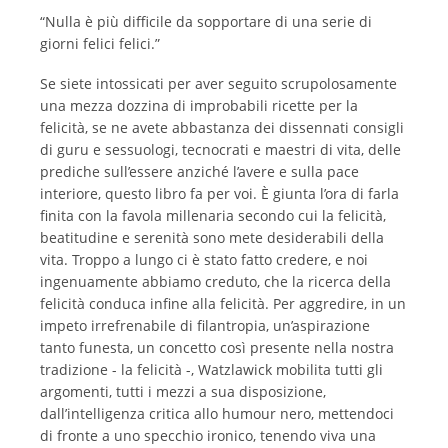
“Nulla è più difficile da sopportare di una serie di
giorni felici felici.”
Se siete intossicati per aver seguito scrupolosamente
una mezza dozzina di improbabili ricette per la
felicità, se ne avete abbastanza dei dissennati consigli
di guru e sessuologi, tecnocrati e maestri di vita, delle
prediche sull’essere anziché l’avere e sulla pace
interiore, questo libro fa per voi. È giunta l’ora di farla
finita con la favola millenaria secondo cui la felicità,
beatitudine e serenità sono mete desiderabili della
vita. Troppo a lungo ci è stato fatto credere, e noi
ingenuamente abbiamo creduto, che la ricerca della
felicità conduca infine alla felicità. Per aggredire, in un
impeto irrefrenabile di filantropia, un’aspirazione
tanto funesta, un concetto così presente nella nostra
tradizione - la felicità -, Watzlawick mobilita tutti gli
argomenti, tutti i mezzi a sua disposizione,
dall’intelligenza critica allo humour nero, mettendoci
di fronte a uno specchio ironico, tenendo viva una