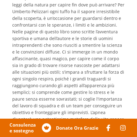
leggi della natura per capire fin dove può arrivare? Per
Umberto Pelizzari ogni tuffo ha il sapore irresistibile
della scoperta, è un’occasione per guardarsi dentro e
confrontarsi con le speranze, i limiti e le ambizioni.
Nelle pagine di questo libro sono scritte l’avventura
sportiva e umana dell’autore e le storie di uomini
intraprendenti che sono riusciti a smentire la scienza
e le convinzioni diffuse. Ci si immerge in un mondo
affascinante, quasi magico, per capire come il corpo
sia in grado di trovare risorse nascoste per adattarsi
alle situazioni più ostili; s’impara a sfruttare la forza di
ogni singolo respiro, poiché i grandi traguardi si
raggiungono curando gli aspetti all’apparenza più
semplici; si comprende come gestire lo stress e le
paure senza esserne sovrastati; si coglie l'importanza
del lavoro di squadra e di un team per conseguire un
obiettivo e fronteggiare gli imprevisti. L’apnea
diventerà una potentissima metafora della vita capace
Consulenza
di parlare a tutti, anche a chi non ha mai indossato
Donate Ora Grazie
e sostegno
una muta per spingersi verso le profondità marine.