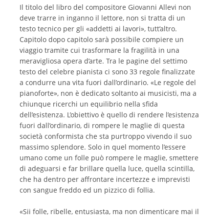
Il titolo del libro del compositore Giovanni Allevi non
deve trarre in inganno il lettore, non si tratta di un
testo tecnico per gli «addetti ai lavori», tutt’altro.
Capitolo dopo capitolo sarà possibile compiere un
viaggio tramite cui trasformare la fragilità in una
meravigliosa opera d’arte. Tra le pagine del settimo
testo del celebre pianista ci sono 33 regole finalizzate
a condurre una vita fuori dall’ordinario. «Le regole del
pianoforte», non è dedicato soltanto ai musicisti, ma a
chiunque ricerchi un equilibrio nella sfida
dell’esistenza. L’obiettivo è quello di rendere l’esistenza
fuori dall’ordinario, di rompere le maglie di questa
società conformista che sta purtroppo vivendo il suo
massimo splendore. Solo in quel momento l’essere
umano come un folle può rompere le maglie, smettere
di adeguarsi e far brillare quella luce, quella scintilla,
che ha dentro per affrontare incertezze e imprevisti
con sangue freddo ed un pizzico di follia.
«Sii folle, ribelle, entusiasta, ma non dimenticare mai il