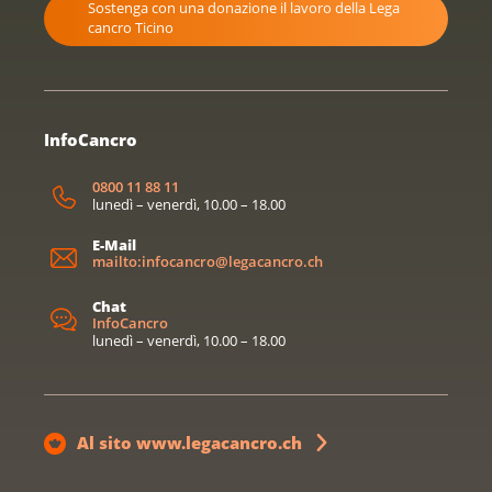
Sostenga con una donazione il lavoro della Lega
cancro Ticino
InfoCancro
0800 11 88 11
lunedì – venerdì, 10.00 – 18.00
E-Mail
mailto:infocancro@legacancro.ch
Chat
InfoCancro
lunedì – venerdì, 10.00 – 18.00
Al sito www.legacancro.ch