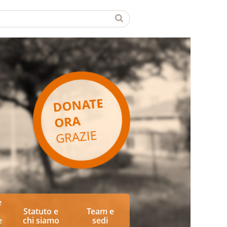
DONATE
ORA
GRAZIE
e
Statuto e
Team e
e
chi siamo
sedi