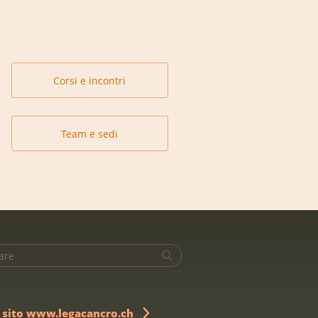
Corsi e incontri
Team e sedi
l sito www.legacancro.ch