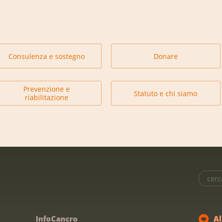
Consulenza e sostegno
Donare
Prevenzione e
Statuto e chi siamo
riabilitazione
InfoCancro
A