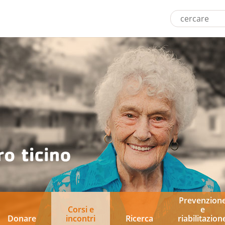
Prevenzion
Corsi e
e
Donare
incontri
Ricerca
riabilitazion