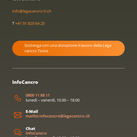
info@legacancro-ti.ch
T
+41 91 820 64 20
Sostenga con una donazione il lavoro della Lega
cancro Ticino
InfoCancro
0800 11 88 11
lunedì – venerdì, 10.00 – 18.00
E-Mail
mailto:infocancro@legacancro.ch
Chat
InfoCancro