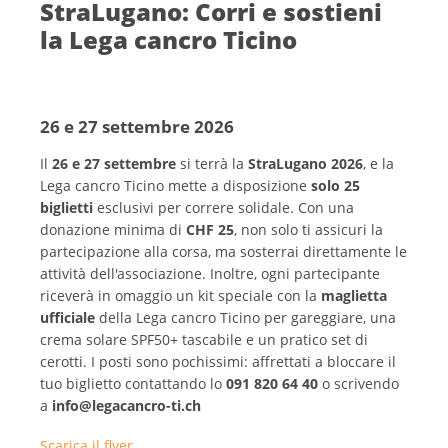
StraLugano: Corri e sostieni
la Lega cancro Ticino
26 e 27 settembre 2026
Il
26 e 27 settembre
si terrà la
StraLugano 2026
, e la
Lega cancro Ticino mette a disposizione
solo 25
biglietti
esclusivi per correre solidale. Con una
donazione minima di
CHF 25
, non solo ti assicuri la
partecipazione alla corsa, ma sosterrai direttamente le
attività dell'associazione. Inoltre, ogni partecipante
riceverà in omaggio un kit speciale con la
maglietta
ufficiale
della Lega cancro Ticino per gareggiare, una
crema solare SPF50+ tascabile e un pratico set di
cerotti. I posti sono pochissimi: affrettati a bloccare il
tuo biglietto contattando lo
091 820 64 40
o scrivendo
a
info@legacancro-ti.ch
Scarica il flyer