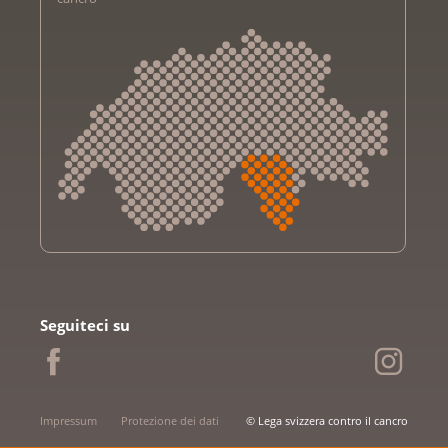
Krebsliga Aargau
Krebsliga beider Basel
Seguiteci su
Krebsliga Bern
Krebsliga Freiburg
Ligue genevoise contre le cancer
Krebsliga Graubünden
Impressum
Protezione dei dati
© Lega svizzera contro il cancro
Ligue jurassienne contre le cancer