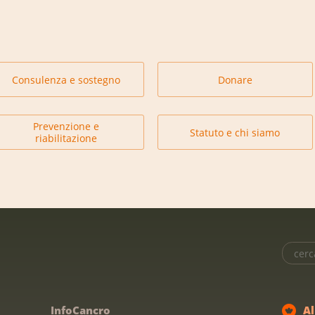
Consulenza e sostegno
Donare
Prevenzione e
Statuto e chi siamo
riabilitazione
InfoCancro
A