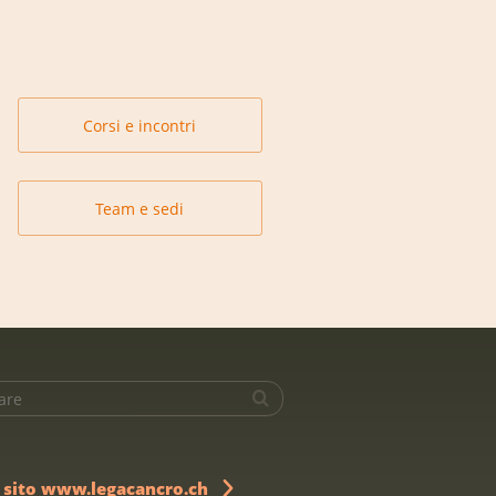
Corsi e incontri
Team e sedi
l sito www.legacancro.ch