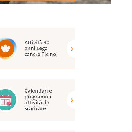
Attività 90
anni Lega
cancro Ticino
Calendari e
programmi
attività da
scaricare