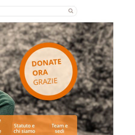
DONATE
ORA
GRAZIE
e
Statuto e
Team e
e
chi siamo
sedi